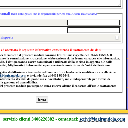
rsonali
(Non obbligatori, ma indispensabili per chi vuole essere ricontattato.)
 risposta
Dichiaro di aver letto ed accettato la seguente informativa consentendo il trattamento dei dati
ei forniti con il presente modulo saranno trattati nel rispetto del DLGS 196/03. Il
onsultazione, trascrizione, elaborazione sia in forma cartacea che informatica,
ollo. I dati potranno essere comunicati e utilizzati dalla società in oggetto o/e dalle
zativi, Migliorativi, Informativi e per eventuale contatto se da Voi è richiesta una
etto di diffusione a terzi ed è nel Suo diritto richiederne la modifica o cancellazione
vi@lagirandola.com
o inviando fax al 0481 880449.
erimento dei dati da parte sua è Facoltativo, ma è indispensabile per l’invio di
la gestione ed attendibilità.
del presente modulo presuppone senza riserve alcune il consenso all’uso e trattamento
servizio clienti 3406220382 - contattaci:
scrivi@lagirandola.com