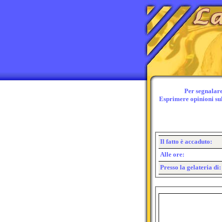
Per segnalare 
Esprimere opinioni sul 
Il fatto è accaduto:
Alle ore:
Presso la gelateria di: