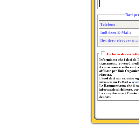
Dati pe
Telefono:
Indirizzo E-Mail:
Desidero ricevere una
Informiamo che i dati da L
trattamento avverrà mediante la c
il cui accesso è sotto contr
affiliate per fini: Organiz
risposta.
I Suoi dati non saranno ogg
inviando un E-Mail a
scri
Le Rammentiamo che il conf
informazioni richieste, per 
La compilazione è l’invio 
dei dati.